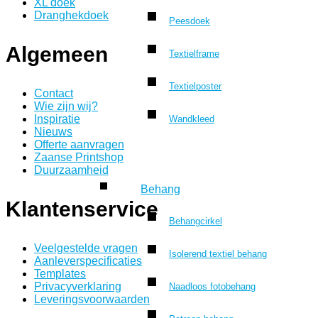
XL doek
Dranghekdoek
Peesdoek
Algemeen
Textielframe
Textielposter
Contact
Wie zijn wij?
Inspiratie
Wandkleed
Nieuws
Offerte aanvragen
Zaanse Printshop
Duurzaamheid
Behang
Klantenservice
Behangcirkel
Veelgestelde vragen
Isolerend textiel behang
Aanleverspecificaties
Templates
Privacyverklaring
Naadloos fotobehang
Leveringsvoorwaarden