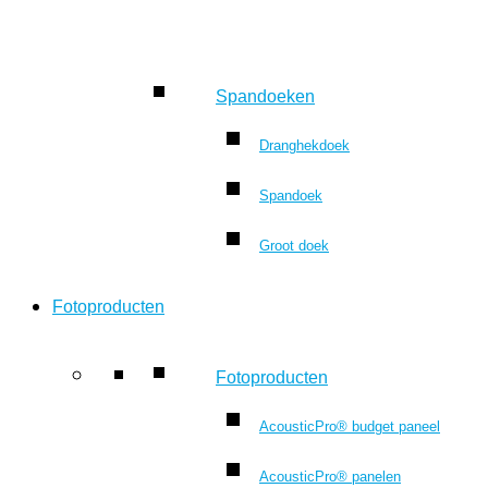
Spandoeken
Dranghekdoek
Spandoek
Groot doek
Fotoproducten
Fotoproducten
AcousticPro® budget paneel
AcousticPro® panelen