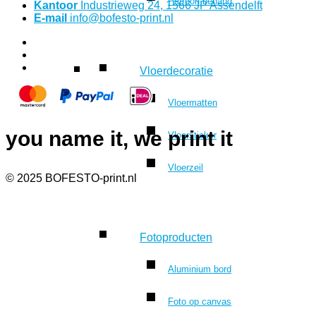
Patroon behang
Kantoor
Industrieweg 24, 1566 JP Assendelft
E-mail
info@bofesto-print.nl
Vloerdecoratie
Vloermatten
you name it, we print it
Vloersticker
Vloerzeil
© 2025 BOFESTO-print.nl
Fotoproducten
Aluminium bord
Foto op canvas