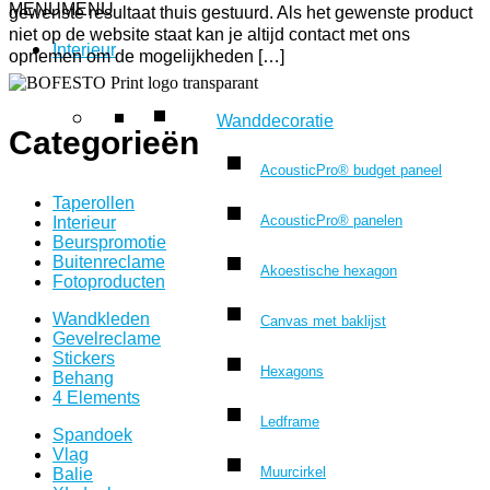
MENU
MENU
gewenste resultaat thuis gestuurd. Als het gewenste product
niet op de website staat kan je altijd contact met ons
Interieur
opnemen om de mogelijkheden […]
Wanddecoratie
Categorieën
AcousticPro® budget paneel
Taperollen
AcousticPro® panelen
Interieur
Beurspromotie
Buitenreclame
Akoestische hexagon
Fotoproducten
Wandkleden
Canvas met baklijst
Gevelreclame
Stickers
Hexagons
Behang
4 Elements
Ledframe
Spandoek
Vlag
Muurcirkel
Balie