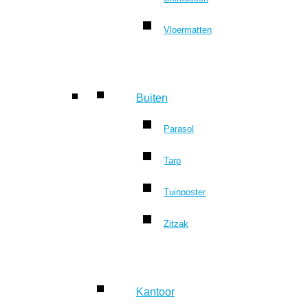
Vloermatten
Buiten
Parasol
Tarp
Tuinposter
Zitzak
Kantoor