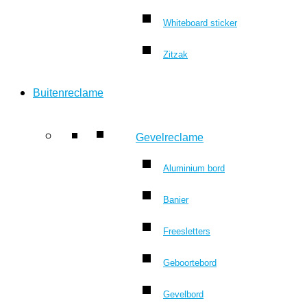
Whiteboard sticker
Zitzak
Buitenreclame
Gevelreclame
Aluminium bord
Banier
Freesletters
Geboortebord
Gevelbord