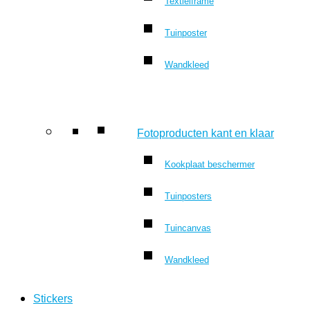
Textielframe
Tuinposter
Wandkleed
Fotoproducten kant en klaar
Kookplaat beschermer
Tuinposters
Tuincanvas
Wandkleed
Stickers