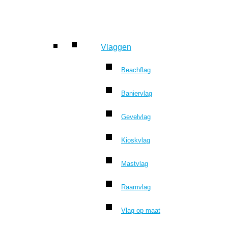
Vlaggen
Beachflag
Baniervlag
Gevelvlag
Kioskvlag
Mastvlag
Raamvlag
Vlag op maat