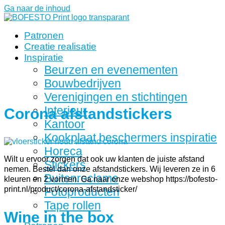
Ga naar de inhoud
Patronen
Creatie realisatie
Inspiratie
Beurzen en evenementen
Bouwbedrijven
Verenigingen en stichtingen
Interieur
Corona afstandstickers
Kantoor
Kookplaat beschermers inspiratie
Horeca
Wilt u ervoor zorgen dat ook uw klanten de juiste afstand
Stickers
nemen. Bestel dan onze afstandstickers. Wij leveren ze in 6
Buitenreclame
kleuren en 2 vormen. Ga naar onze webshop https://bofesto-
print.nl/product/corona-afstandsticker/
Fotoproducten
Tape rollen
Wine in the box